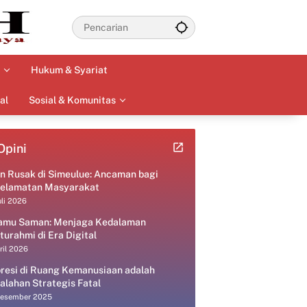
Hukum & Syariat
al
Sosial & Komunitas
Opini
an Rusak di Simeulue: Ancaman bagi
elamatan Masyarakat
uli 2026
amu Saman: Menjaga Kedalaman
aturahmi di Era Digital
ril 2026
resi di Ruang Kemanusiaan adalah
alahan Strategis Fatal
Desember 2025