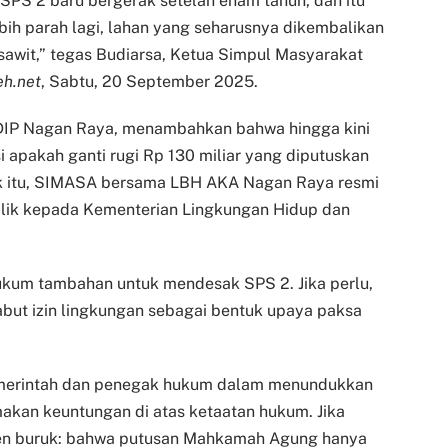
 SPS 2 baru bergerak setelah enam tahun, dan itu
bih parah lagi, lahan yang seharusnya dikembalikan
 sawit,” tegas Budiarsa, Ketua Simpul Masyarakat
eh.net
, Sabtu, 20 September 2025.
PDIP Nagan Raya, menambahkan bahwa hingga kini
apakah ganti rugi Rp 130 miliar yang diputuskan
uk itu, SIMASA bersama LBH AKA Nagan Raya resmi
lik kepada Kementerian Lingkungan Hidup dan
kum tambahan untuk mendesak SPS 2. Jika perlu,
ut izin lingkungan sebagai bentuk upaya paksa
i pemerintah dan penegak hukum dalam menundukkan
akan keuntungan di atas ketaatan hukum. Jika
eden buruk: bahwa putusan Mahkamah Agung hanya