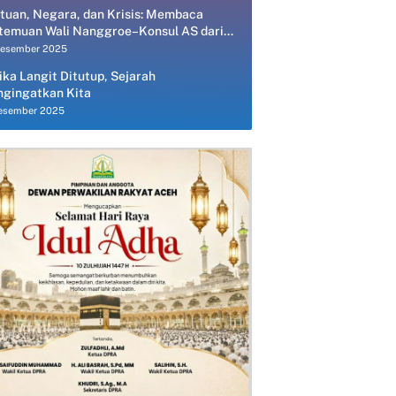
tuan, Negara, dan Krisis: Membaca
temuan Wali Nanggroe–Konsul AS dari
spektif Ekonomi Politik
Desember 2025
ika Langit Ditutup, Sejarah
gingatkan Kita
esember 2025