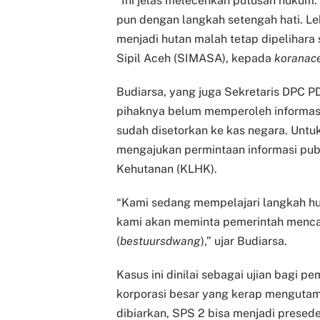
“Ini jelas melecehkan putusan hukum.
pun dengan langkah setengah hati. Le
menjadi hutan malah tetap dipelihara
Sipil Aceh (SIMASA), kepada
koranac
Budiarsa, yang juga Sekretaris DPC 
pihaknya belum memperoleh informasi 
sudah disetorkan ke kas negara. Unt
mengajukan permintaan informasi pub
Kehutanan (KLHK).
“Kami sedang mempelajari langkah hu
kami akan meminta pemerintah mencab
(
bestuursdwang
),” ujar Budiarsa.
Kasus ini dinilai sebagai ujian bag
korporasi besar yang kerap mengutam
dibiarkan, SPS 2 bisa menjadi pres