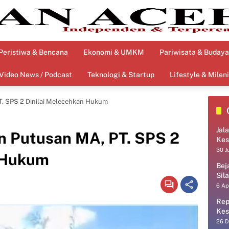
Peristiwa & Bencana
Ekonomi & UMKM
Pariwisata & Budaya
Video News / Podcast
Teknologi & Startup
Lifestyle & Mileni
. SPS 2 Dinilai Melecehkan Hukum
Jal
n Putusan MA, PT. SPS 2
Kes
30 J
n Hukum
Bej
Sil
6 Ap
Rep
Kes
26 