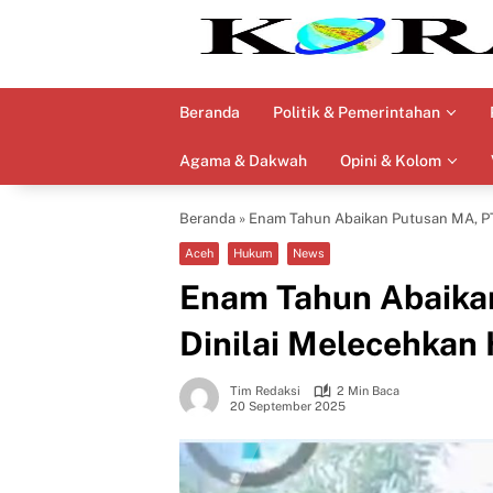
Langsung
ke
konten
Beranda
Politik & Pemerintahan
Agama & Dakwah
Opini & Kolom
Beranda
»
Enam Tahun Abaikan Putusan MA, PT
Aceh
Hukum
News
Enam Tahun Abaika
Dinilai Melecehka
Tim Redaksi
2 Min Baca
20 September 2025