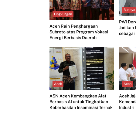
Budaya
Lingkungan
PWI Dor
Aceh Raih Penghargaan
Jadikan
Subroto atas Program Vokasi
sebagai
Energi Berbasis Daerah
Aceh
Aceh
Aceh Ja
ASN Aceh Kembangkan Alat
Kemend
Berbasis AI untuk Tingkatkan
Industr
Keberhasilan Inseminasi Ternak